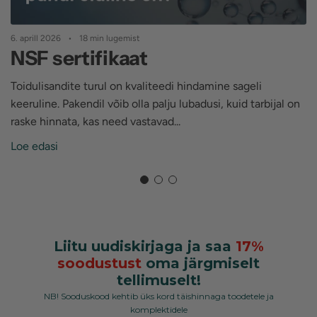
1
6. aprill 2026
18 min lugemist
NSF sertifikaat
Toidulisandite turul on kvaliteedi hindamine sageli
keeruline. Pakendil võib olla palju lubadusi, kuid tarbijal on
P
raske hinnata, kas need vastavad...
t
k
Loe edasi
L
Liitu uudiskirjaga ja saa
17%
soodustust
oma järgmiselt
tellimuselt!
NB! Sooduskood kehtib üks kord täishinnaga toodetele ja
komplektidele