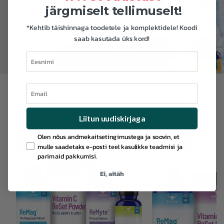
omavad NSF sertifikaati
järgmiselt tellimuselt!
*Kehtib täishinnaga toodetele ja komplektidele! Koodi
Pakendis on täpselt see, mida etikett lubab!
saab kasutada üks kord!
VAATAN TOOTEID
Eesnimi
Email
Enim ostetud tooted
Liitun uudiskirjaga
GDPR
Olen nõus andmekaitsetingimustega ja soovin, et
mulle saadetaks e-posti teel kasulikke teadmisi ja
LAOST OTSAS
LAOST OTSAS
parimaid pakkumisi.
Ei, aitäh