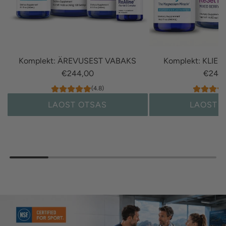
Komplekt: ÄREVUSEST VABAKS
Komplekt: KLIEN
€244,00
€249,
(4.8)
LAOST OTSAS
LAOST 