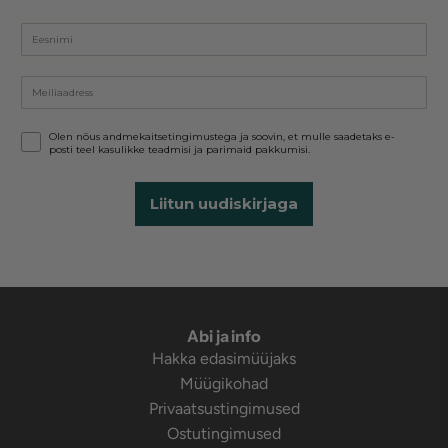
Eesnimi
Email
GDPR
Olen nõus andmekaitsetingimustega ja soovin, et mulle saadetaks e-
posti teel kasulikke teadmisi ja parimaid pakkumisi.
Liitun uudiskirjaga
Abi ja info
Hakka edasimüüjaks
Müügikohad
Privaatsustingimused
Ostutingimused