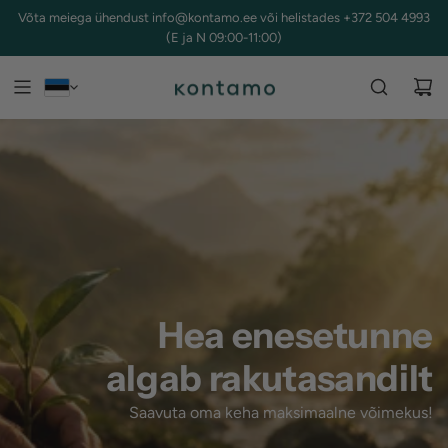
L
Võta meiega ühendust info@kontamo.ee või helistades +372 504 4993
I
(E ja N 09:00-11:00)
I
G
U
S
I
S
U
J
U
U
R
Hea enesetunne
D
E
algab rakutasandilt
Saavuta oma keha maksimaalne võimekus!